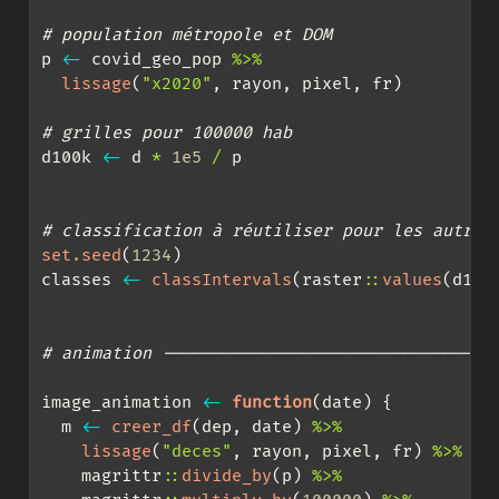
# population métropole et DOM
p 
<-
 covid_geo_pop 
%>%
lissage
(
"x2020"
, rayon, pixel, fr)
# grilles pour 100000 hab
d100k 
<-
 d 
*
1e5
/
 p
# classification à réutiliser pour les autres
set.seed
(
1234
)
classes 
<-
classIntervals
(raster
::
values
(d100
# animation ---------------------------------
image_animation 
<-
function
(date) {
  m 
<-
creer_df
(dep, date) 
%>%
lissage
(
"deces"
, rayon, pixel, fr) 
%>%
    magrittr
::
divide_by
(p) 
%>%