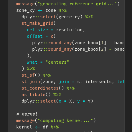
message
(
"generating reference grid..."
)
  zone_xy 
<-
 zone 
%>%
    dplyr
::
select
(geometry) 
%>%
st_make_grid
(
cellsize =
 resolution,
offset =
c
(
        plyr
::
round_any
(zone_bbox[
1
] 
-
 bandwi
        plyr
::
round_any
(zone_bbox[
2
] 
-
 bandwi
      ),
what =
"centers"
    ) 
%>%
st_sf
() 
%>%
st_join
(zone, 
join =
 st_intersects, 
left 
st_coordinates
() 
%>%
as_tibble
() 
%>%
    dplyr
::
select
(
x =
 X, 
y =
 Y)
# kernel
message
(
"computing kernel..."
)
  kernel 
<-
 df 
%>%