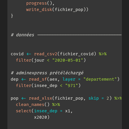
progress
(),
write_disk
(fichier_pop))
}
# données -----------------------------------
covid 
<-
read_csv2
(fichier_covid) 
%>%
filter
(jour 
<
"2020-05-01"
)
# adminexpress prétéléchargé
dep 
<-
read_sf
(aex, 
layer =
"departement"
) 
%>
filter
(insee_dep 
<
"971"
)
pop 
<-
read_xlsx
(fichier_pop, 
skip =
2
) 
%>%
clean_names
() 
%>%
select
(
insee_dep =
 x1,
         x2020)