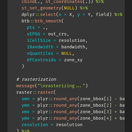
cbind
(., 
st_coordinates
(.)) 
%>%
st_set_geometry
(
NULL
) 
%>%
    dplyr
::
select
(
x =
 X, 
y =
 Y, field) 
%>%
    btb
::
btb_smooth
(
pts =
 .,
sEPSG =
 out_crs,
iCellSize =
 resolution,
iBandwidth =
 bandwidth,
vQuantiles =
NULL
,
dfCentroids =
 zone_xy
    )
# rasterization
message
(
"
\n
rasterizing..."
)
  raster
::
raster
(
xmn =
 plyr
::
round_any
(zone_bbox[
1
] 
-
 band
ymn =
 plyr
::
round_any
(zone_bbox[
2
] 
-
 band
xmx =
 plyr
::
round_any
(zone_bbox[
3
] 
+
 band
ymx =
 plyr
::
round_any
(zone_bbox[
4
] 
+
 band
resolution =
 resolution
  ) 
%>%