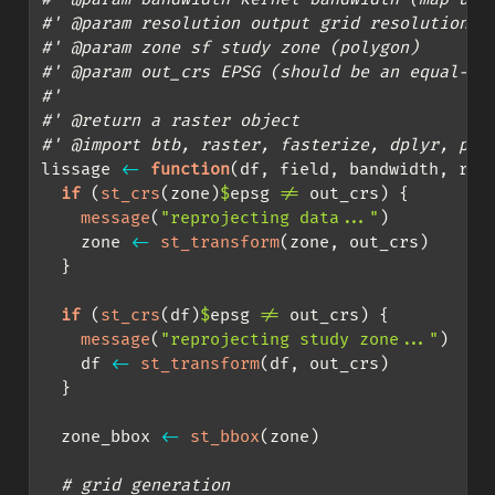
#' @param resolution output grid resolution (
#' @param zone sf study zone (polygon)
#' @param out_crs EPSG (should be an equal-ar
#'
#' @return a raster object
#' @import btb, raster, fasterize, dplyr, ply
lissage 
<-
function
(df, field, bandwidth, res
if
 (
st_crs
(zone)
$
epsg 
!=
 out_crs) {
message
(
"reprojecting data..."
)
    zone 
<-
st_transform
(zone, out_crs)
  }
if
 (
st_crs
(df)
$
epsg 
!=
 out_crs) {
message
(
"reprojecting study zone..."
)
    df 
<-
st_transform
(df, out_crs)
  }
  zone_bbox 
<-
st_bbox
(zone)
# grid generation