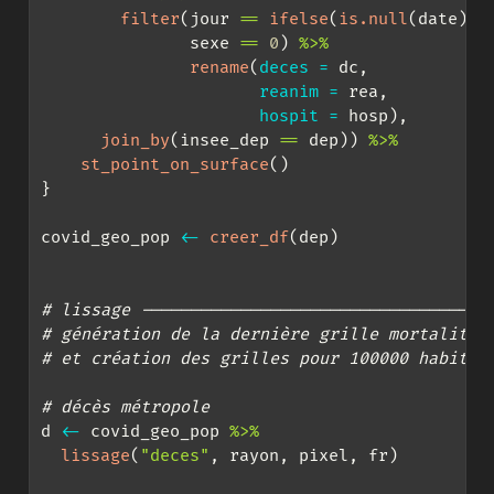
filter
(jour 
==
ifelse
(
is.null
(date), 
               sexe 
==
0
) 
%>%
rename
(
deces =
 dc,
reanim =
 rea,
hospit =
 hosp),
join_by
(insee_dep 
==
 dep)) 
%>%
st_point_on_surface
()
}
covid_geo_pop 
<-
creer_df
(dep)
# lissage -----------------------------------
# génération de la dernière grille mortalité
# et création des grilles pour 100000 habitan
# décès métropole 
d 
<-
 covid_geo_pop 
%>%
lissage
(
"deces"
, rayon, pixel, fr)