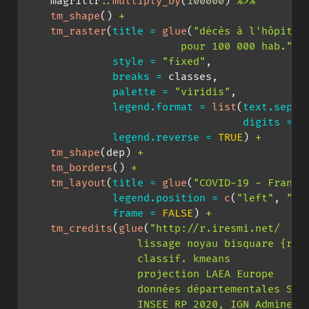
    magrittr
::
multiply_by
(
100000
) 
%>%
tm_shape
() 
+
tm_raster
(
title =
glue
(
"décès à l'hôpital
                         pour 100 000 hab."
),
style =
"fixed"
,
breaks =
 classes,
palette =
"viridis"
,
legend.format =
list
(
text.separ
digits =
0
legend.reverse =
TRUE
) 
+
tm_shape
(dep) 
+
tm_borders
() 
+
tm_layout
(
title =
glue
(
"COVID-19 - France
legend.position =
c
(
"left"
, 
"bo
frame =
FALSE
) 
+
tm_credits
(
glue
(
"http://r.iresmi.net/
                  lissage noyau bisquare {ray
                  classif. kmeans
                  projection LAEA Europe
                  données départementales San
                  INSEE RP 2020, IGN Adminexp