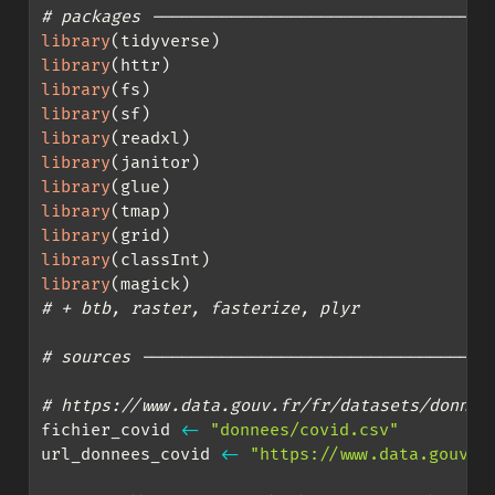
# packages ----------------------------------
library
(tidyverse)
library
(httr)
library
(fs)
library
(sf)
library
(readxl)
library
(janitor)
library
(glue)
library
(tmap)
library
(grid)
library
(classInt)
library
(magick)
# + btb, raster, fasterize, plyr
# sources -----------------------------------
# https://www.data.gouv.fr/fr/datasets/donnee
fichier_covid 
<-
"donnees/covid.csv"
url_donnees_covid 
<-
"https://www.data.gouv.f