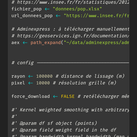
# https://www.insee.fr/fr/statistiques/201271
fichier_pop 
<-
"donnees/pop.xlsx"
url_donnees_pop 
<-
"https://www.insee.fr/fr/s
# Adminexpress : à télécharger manuellement
# https://geoservices.ign.fr/documentation/di
aex 
<-
path_expand
(
"~/data/adminexpress/admin
# config ------------------------------------
rayon 
<-
100000
# distance de lissage (m)
pixel 
<-
10000
# résolution grille (m)
force_download 
<-
FALSE
# retélécharger même 
#' Kernel weighted smoothing with arbitrary b
#'
#' @param df sf object (points)
#' @param field weight field in the df
#' @param bandwidth kernel bandwidth (map uni