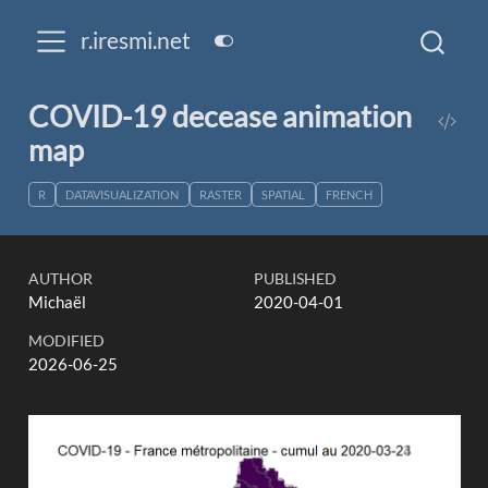
r.iresmi.net
COVID-19 decease animation
map
R
DATAVISUALIZATION
RASTER
SPATIAL
FRENCH
AUTHOR
PUBLISHED
Michaël
2020-04-01
MODIFIED
2026-06-25