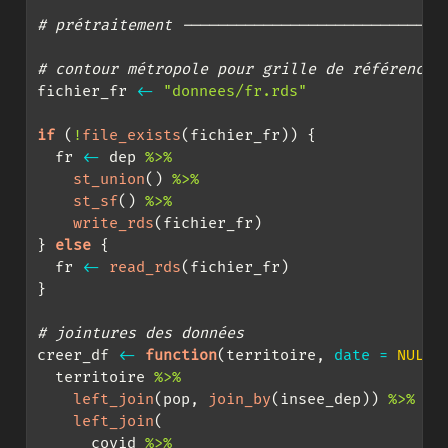
# prétraitement -----------------------------
# contour métropole pour grille de référence
fichier_fr 
<-
"donnees/fr.rds"
if
 (
!
file_exists
(fichier_fr)) {
  fr 
<-
 dep 
%>%
st_union
() 
%>%
st_sf
() 
%>%
write_rds
(fichier_fr)
} 
else
 {
  fr 
<-
read_rds
(fichier_fr)
}
# jointures des données
creer_df 
<-
function
(territoire, 
date =
NULL
)
  territoire 
%>%
left_join
(pop, 
join_by
(insee_dep)) 
%>%
left_join
(
      covid 
%>%