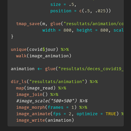
size =
 .
5
,
position =
c
(.
5
, .
025
))
tmap_save
(m, 
glue
(
"resultats/animation/covi
width =
800
, 
height =
800
, 
scale 
}
unique
(covid
$
jour) 
%>%
walk
(image_animation)
animation 
<-
glue
(
"resultats/deces_covid19_fr
dir_ls
(
"resultats/animation"
) 
%>%
map
(image_read) 
%>%
image_join
() 
%>%
#image_scale("500x500") %>%
image_morph
(
frames =
1
) 
%>%
image_animate
(
fps =
2
, 
optimize =
TRUE
) 
%>%
image_write
(animation)